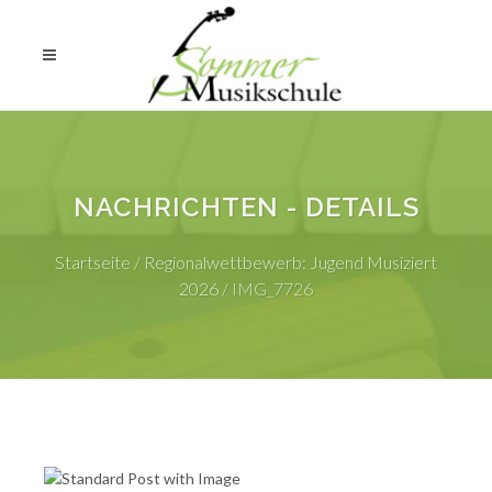
NACHRICHTEN - DETAILS
Startseite
/
Regionalwettbewerb: Jugend Musiziert
2026
/
IMG_7726