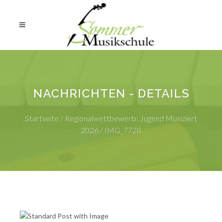
NACHRICHTEN - DETAILS
Startseite
/
Regionalwettbewerb: Jugend Musiziert
2026
/
IMG_7728