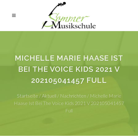
MICHELLE MARIE HAASE IST
BEI THE VOICE KIDS 2021 V
202105041457 FULL
Startseite
/
Aktuell
/
Nachrichten
/
Michelle Marie
Haase Ist Bei The Voice Kids 2021 V 202105041457
Full